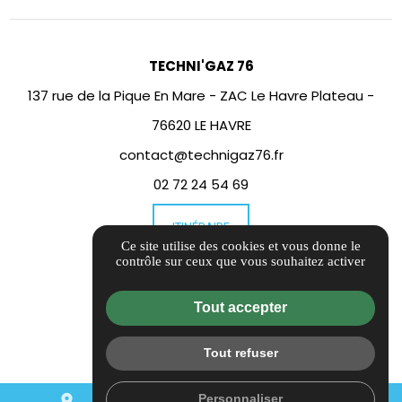
TECHNI'GAZ 76
137 rue de la Pique En Mare - ZAC Le Havre Plateau -
76620 LE HAVRE
contact@technigaz76.fr
02 72 24 54 69
ITINÉRAIRE
Ce site utilise des cookies et vous donne le
contrôle sur ceux que vous souhaitez activer
Guide local
Informations complémentaires
Tout accepter
Mentions légales
Tout refuser
Politique de confidentialité
Gestion des cookies
Personnaliser
place
mail
call