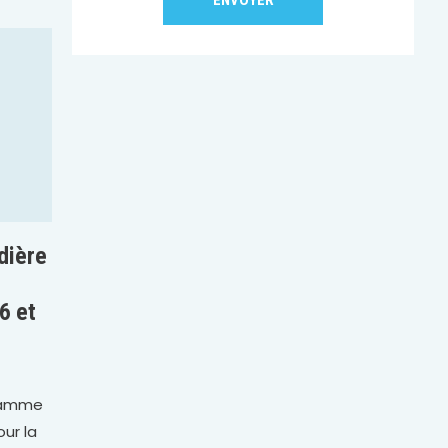
dière
6 et
gamme
ur la