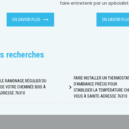
faire entretenir par un spécialis
EN SAVOIR PLUS
EN SAVOIR PLU
s recherches
FAIRE INSTALLER UN THERMOSTA
 LE RAMONAGE RÉGULIER DU
D’AMBIANCE PRÉCIS POUR
navigate_next
 DE VOTRE CHEMINÉE BOIS À
STABILISER LA TEMPÉRATURE CH
ADRESSE 76310
VOUS À SAINTE-ADRESSE 76310