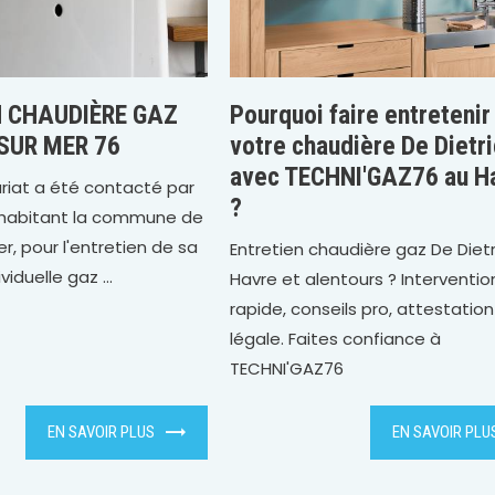
N CHAUDIÈRE GAZ
Pourquoi faire entretenir
SUR MER 76
votre chaudière De Dietr
avec TECHNI'GAZ76 au H
riat a été contacté par
?
r habitant la commune de
er, pour l'entretien de sa
Entretien chaudière gaz De Diet
iduelle gaz ...
Havre et alentours ? Interventio
rapide, conseils pro, attestation
légale. Faites confiance à
TECHNI'GAZ76
EN SAVOIR PLUS
EN SAVOIR PLU