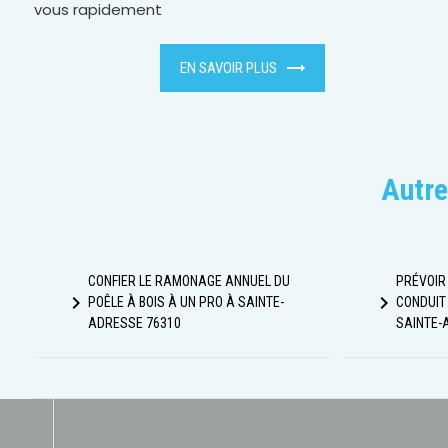
vous rapidement
EN SAVOIR PLUS
Autre
CONFIER LE RAMONAGE ANNUEL DU
PRÉVOIR
navigate_next
navigate_next
POÊLE À BOIS À UN PRO À SAINTE-
CONDUIT
ADRESSE 76310
SAINTE-