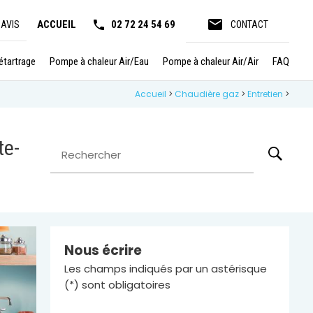
email
ACCUEIL
02 72 24 54 69
 AVIS
CONTACT
tartrage
Pompe à chaleur Air/Eau
Pompe à chaleur Air/Air
FAQ
Accueil
>
Chaudière gaz
>
Entretien
>
te-
Rechercher
Nous écrire
Les champs indiqués par un astérisque
(*) sont obligatoires